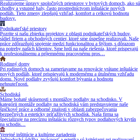
Realizujeme úpravy spoločných priestorov v bytových domoch, ako sú
chodby a vstupné haly, často prostredníctvom inštalácie nových
podláh. Tieto zmeny zlepšujú vzhľad, komfort a celkovú hodnotu
budovy.
Podnikateľské priestory
Pozrite si našu zbierku projektov z oblasti podnikateľských budov,
sídiel firiem a obchodných centier, ktoré sme úspešne realizovali. Naše
práce zdôrazňujú spojenie medzi funkcionalitou a štýlom, s dôrazom
na potreby našich klientov. Sme hrdí na naše riešenia, ktoré prispevajú
k profesionálnemu a príjemnému pracovnému pros…
Rodinný domy
Pri rodinných domoch sa zameriavame na renovácie vrátane inštalácie
nových podláh, ktoré prispievajú k modernému a útulnému vzhľadu
domu. Nové podlahy zvyšujú komfort bývania a hodnotu
nehnuteľnosti.
Schodiská
Máme bohaté skúsenosti s montážov podlahy na schodisko. V
kategórii montáže podlahy na schodiská vám predstavujeme naše
špičkové práce a odborné znalosti v oblasti zabezpečovania
bezpečných a esteticky príťažlivých schodísk. Naša firma sa
špecializuje na precíznu inštaláciu rôznych typov podlahových krytín
na schodis…
Verejné inštitúcie a kultúrne zariadenia
Jednoduchá údržba, trvácnosť a estetika sú kritériami pri realizovaní