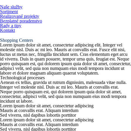
Prejsť
na
Naše služby
obsah
Sortiment
Realizované projekty
Bezplatné poradenstvo
Rady a tipy
Kontakt
Shopping Centers
Lorem ipsum dolor sit amet, consectetur adipiscing elit. Integer vel
molestie nisl. Duis ac mi leo. Mauris at convallis erat. Fusce elit nisi,
luctus ut metus nec, fringilla tincidunt sem. Cras elementum eget arcu
id viverra. Duis in quam posuere, tempor urna quis, feugiat est. Neque
porro quisquam est, qui dolorem ipsum quia dolor sit amet, consectetur,
adipisci velit, sed quia non numquam eius modi tempora incidunt ut
labore et dolore magnam aliquam quaerat voluptatem.
Technological processes
Aenean ex tellus, gravida ut rutrum dignissim, malesuada vitae nulla.
Integer vel molestie nisl. Duis ac mi leo. Mauris at convallis erat.
Neque porro quisquam est, qui dolorem ipsum quia dolor sit amet,
consectetur, adipisci velit, sed quia non numquam eius modi tempora
incidunt ut labore.
Lorem ipsum dolor sit amet, consectetur adipiscing
Mauris at convallis erat. Aliquam interdum
Sed viverra, nisl dapibus lobortis porttitor
Lorem ipsum dolor sit amet, consectetur adipiscing
Mauris at convallis erat. Aliquam interdum
Sed viverra, nisl dapibus lobortis porttitor