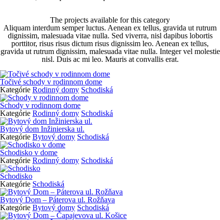
The projects available for this category
Aliquam interdum semper luctus. Aenean ex tellus, gravida ut rutrum
dignissim, malesuada vitae nulla. Sed viverra, nisl dapibus lobortis
porttitor, risus risus dictum risus dignissim leo. Aenean ex tellus,
gravida ut rutrum dignissim, malesuada vitae nulla. Integer vel molestie
nisl. Duis ac mi leo. Mauris at convallis erat.
Točivé schody v rodinnom dome
Kategórie
Rodinný domy
Schodiská
Schody v rodinnom dome
Kategórie
Rodinný domy
Schodiská
Bytový dom Inžinierska ul.
Kategórie
Bytový domy
Schodiská
Schodisko v dome
Kategórie
Rodinný domy
Schodiská
Schodisko
Kategórie
Schodiská
Bytový Dom – Páterova ul. Rožňava
Kategórie
Bytový domy
Schodiská