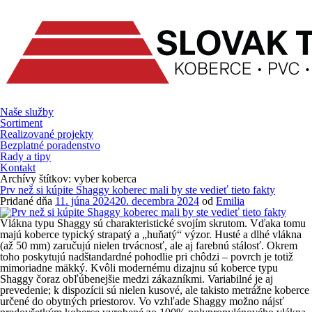
Prejsť
na
obsah
Naše služby
Sortiment
Realizované projekty
Bezplatné poradenstvo
Rady a tipy
Kontakt
Archívy štítkov:
vyber koberca
Prv než si kúpite Shaggy koberec mali by ste vedieť tieto fakty
Pridané dňa
11. júna 2024
20. decembra 2024
od
Emilia
Vlákna typu Shaggy sú charakteristické svojím skrutom. Vďaka tomu
majú koberce typický strapatý a „huňatý“ výzor. Husté a dlhé vlákna
(až 50 mm) zaručujú nielen trvácnosť, ale aj farebnú stálosť. Okrem
toho poskytujú nadštandardné pohodlie pri chôdzi – povrch je totiž
mimoriadne mäkký. Kvôli modernému dizajnu sú koberce typu
Shaggy čoraz obľúbenejšie medzi zákazníkmi. Variabilné je aj
prevedenie; k dispozícii sú nielen kusové, ale takisto metrážne koberce
určené do obytných priestorov. Vo vzhľade Shaggy možno nájsť