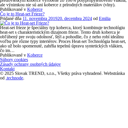
predovšetkým koberce vyrobené zo 100% polypropylénového vlákna,
ale výnimkou nie sú ani koberce z prírodných materiálov (vlny).
Publikované v
Koberce
Čo je to Heat-set Frieze?
Pridané dňa
11. novembra 2019
20. decembra 2024
od
Emilia
Heat-set frieze je špeciálny typ koberca, ktorý kombinuje technológiu
heat-set s charakteristickým dizajnom frieze. Tento druh koberca je
obľúbený pre svoju odolnosť, štýl a pohodlie, čo z neho robí ideálnu
voľbu pre rôzne typy interiérov. Proces Heat-set Technológia heat-set,
ako už bolo spomenuté, zahŕňa tepelnú úpravu syntetických vlákien,
čo im…
Publikované v
Koberce
Navigácia
Súbory cookies
v
Zásady ochrany osobných údajov
príspevkoch
Kontakt
© 2025 Slovak TREND, s.r.o., Všetky práva vyhradené. Webstránka
od
.technode
.