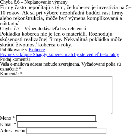
Chyba č.6 – Neplánovanie výmeny
Firmy často nepočítajú s tým, že koberec je investícia na 5–
10 rokov. Ak sa pri výbere nezohľadní budúci rast firmy
alebo rekonštrukcia, môže byť výmena komplikovaná a
nákladná.
Chyba č.7 – Výber dodávateľa bez referencií
Pokládka koberca nie je len o materiáli. Rozhodujú
skúsenosti realizačnej firmy. Nekvalitná pokládka môže
skrátiť životnosť koberca o roky.
Publikované v
Koberce
Navigácia
Prv než si kúpite Shaggy koberec mali by ste vedieť tieto fakty
v
Pridaj komentár
článku
Vaša e-mailová adresa nebude zverejnená.
Vyžadované polia sú
označené
*
Komentár
*
Meno
*
E-mail
*
Adresa webu