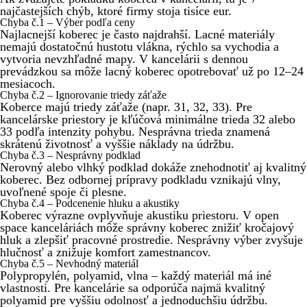
najčastejších chýb, ktoré firmy stoja tisíce eur.
Chyba č.1 – Výber podľa ceny
Najlacnejší koberec je často najdrahší. Lacné materiály
nemajú dostatočnú hustotu vlákna, rýchlo sa vychodia a
vytvoria nevzhľadné mapy. V kancelárii s dennou
prevádzkou sa môže lacný koberec opotrebovať už po 12–24
mesiacoch.
Chyba č.2 – Ignorovanie triedy záťaže
Koberce majú triedy záťaže (napr. 31, 32, 33). Pre
kancelárske priestory je kľúčová minimálne trieda 32 alebo
33 podľa intenzity pohybu. Nesprávna trieda znamená
skrátenú životnosť a vyššie náklady na údržbu.
Chyba č.3 – Nesprávny podklad
Nerovný alebo vlhký podklad dokáže znehodnotiť aj kvalitný
koberec. Bez odbornej prípravy podkladu vznikajú vlny,
uvoľnené spoje či plesne.
Chyba č.4 – Podcenenie hluku a akustiky
Koberec výrazne ovplyvňuje akustiku priestoru. V open
space kanceláriách môže správny koberec znižiť kročajový
hluk a zlepšiť pracovné prostredie. Nesprávny výber zvyšuje
hlučnosť a znižuje komfort zamestnancov.
Chyba č.5 – Nevhodný materiál
Polypropylén, polyamid, vlna – každý materiál má iné
vlastnosti. Pre kancelárie sa odporúča najmä kvalitný
polyamid pre vyššiu odolnosť a jednoduchšiu údržbu.