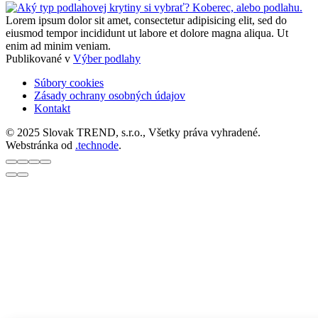
Lorem ipsum dolor sit amet, consectetur adipisicing elit, sed do
eiusmod tempor incididunt ut labore et dolore magna aliqua. Ut
enim ad minim veniam.
Publikované v
Výber podlahy
Navigácia
Súbory cookies
v
Zásady ochrany osobných údajov
Kontakt
príspevkoch
© 2025 Slovak TREND, s.r.o., Všetky práva vyhradené.
Webstránka od
.technode
.