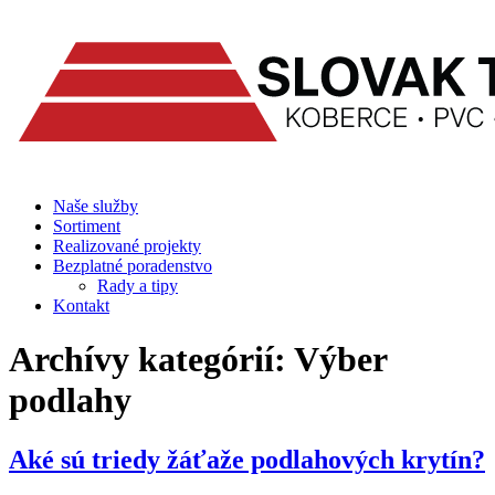
Prejsť
na
obsah
Naše služby
Sortiment
Realizované projekty
Bezplatné poradenstvo
Rady a tipy
Kontakt
Archívy kategórií:
Výber
podlahy
Aké sú triedy žáťaže podlahových krytín?