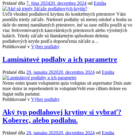
Pridané dňa
7. júna 2024
20. decembra 2024
od
Emilia
Určit vhodnú podlahovú krytinu do konkrétnych priestorov Vám
pomôžu triedy záťaže. Niektoré podlahy sú menej odolné a hodia sa
skôr do menej namáhaných priestorov, iné sa zase môžu použít aj vo
viac frekventovaných kancelárskych priestoroch alebo výrobných
halách. Triedy záťaže sú štandartným spôsobom delenia
podlahových krytín podľa doporučenia záťaže a…
Publikované v
Výber podlahy
Laminátové podlahy a ich parametre
Pridané dňa
29. januára 2020
20. decembra 2024
od
Emilia
Nemo enim ipsam voluptatem quia voluptas sit aspernatur Duis aute
irure dolor in reprehenderit in voluptateVelit esse cillum dolore eu
fugiat nulla pariatur.
Publikované v
Výber podlahy
Aký typ podlahovej krytiny si vybrať?
Koberec, alebo podlahu.
Pridané dňa
29. januára 2020
20. decembra 2024
od
Emilia