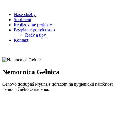
Prejsť
na
Naše služby
obsah
Sortiment
Realizované projekty
Bezplatné poradenstvo
Rady a tipy
Kontakt
Nemocnica Gelnica
Cenovo dostupná krytina s dôrazom na hygienickú náročnosť
nemocničného zariadenia.