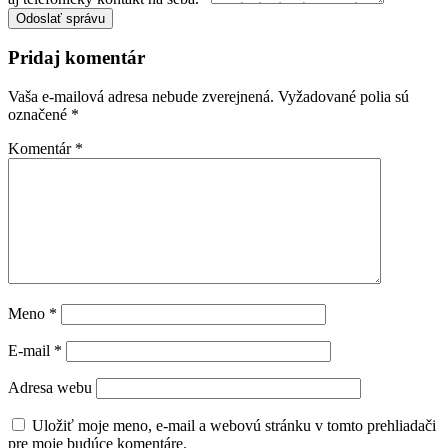
Odoslať správu
Pridaj komentár
Vaša e-mailová adresa nebude zverejnená.
Vyžadované polia sú
označené
*
Komentár
*
Meno
*
E-mail
*
Adresa webu
Uložiť moje meno, e-mail a webovú stránku v tomto prehliadači
pre moje budúce komentáre.