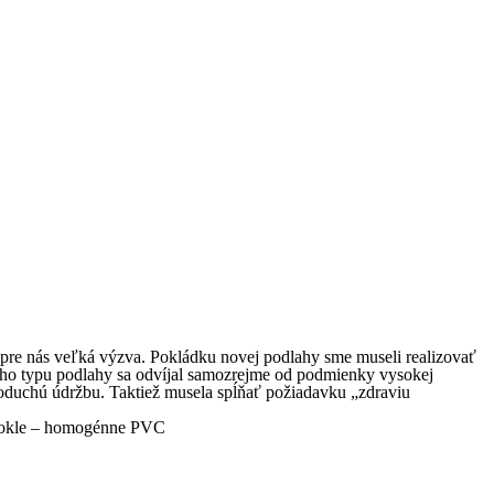
a pre nás veľká výzva. Pokládku novej podlahy sme museli realizovať
ho typu podlahy sa odvíjal samozrejme od podmienky vysokej
noduchú údržbu. Taktiež musela spĺňať požiadavku „zdraviu
 sokle – homogénne PVC