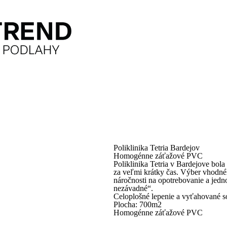
Poliklinika Tetria Bardejov
Homogénne záťažové PVC
Poliklinika Tetria v Bardejove bol
za veľmi krátky čas. Výber vhodné
náročnosti na opotrebovanie a jed
nezávadné“.
Celoplošné lepenie a vyťahované
Plocha: 700m2
Homogénne záťažové PVC