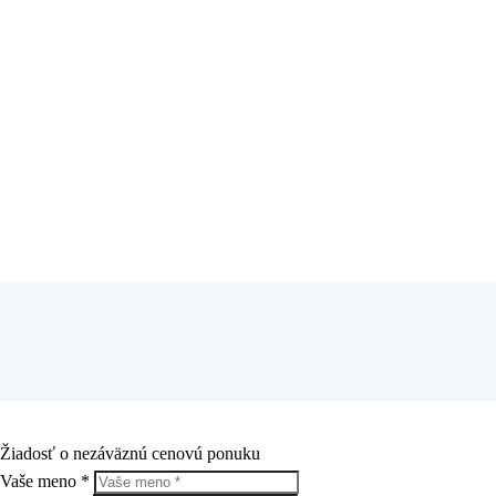
Žiadosť o nezáväznú cenovú ponuk
u
Vaše meno *