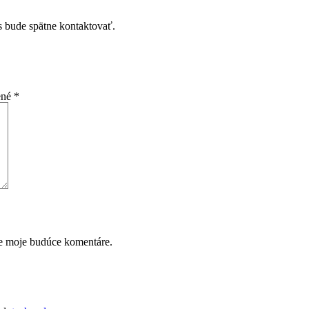
s bude spätne kontaktovať.
ené
*
re moje budúce komentáre.