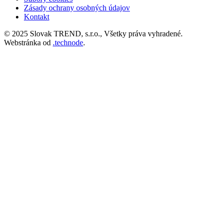
v
Zásady ochrany osobných údajov
Kontakt
príspevkoch
© 2025 Slovak TREND, s.r.o., Všetky práva vyhradené.
Webstránka od
.technode
.