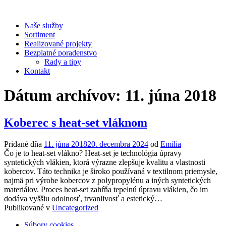
Prejsť
na
Naše služby
obsah
Sortiment
Realizované projekty
Bezplatné poradenstvo
Rady a tipy
Kontakt
Dátum archívov:
11. júna 2018
Koberec s heat-set vláknom
Pridané dňa
11. júna 2018
20. decembra 2024
od
Emilia
Čo je to heat-set vlákno? Heat-set je technológia úpravy
syntetických vlákien, ktorá výrazne zlepšuje kvalitu a vlastnosti
kobercov. Táto technika je široko používaná v textilnom priemysle,
najmä pri výrobe kobercov z polypropylénu a iných syntetických
materiálov. Proces heat-set zahŕňa tepelnú úpravu vlákien, čo im
dodáva vyššiu odolnosť, trvanlivosť a estetický…
Publikované v
Uncategorized
Navigácia
Súbory cookies