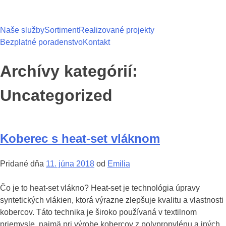
Prejsť
na
obsah
Naše služby
Sortiment
Realizované projekty
Bezplatné poradenstvo
Kontakt
Archívy kategórií:
Uncategorized
Koberec s heat-set vláknom
Pridané dňa
11. júna 2018
od
Emilia
Čo je to heat-set vlákno? Heat-set je technológia úpravy
syntetických vlákien, ktorá výrazne zlepšuje kvalitu a vlastnosti
kobercov. Táto technika je široko používaná v textilnom
priemysle, najmä pri výrobe kobercov z polypropylénu a iných