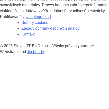
syntetických materiálov. Proces heat-set zahŕňa tepelnú úpravu
vlákien, čo im dodáva vyššiu odolnosť, trvanlivosť a estetický…
Publikované v
Uncategorized
Navigácia
Súbory cookies
Zásady ochrany osobných údajov
v
Kontakt
príspevkoch
© 2025 Slovak TREND, s.r.o., Všetky práva vyhradené.
Webstránka od
.technode
.